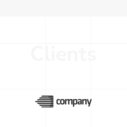
C
l
i
e
n
t
s